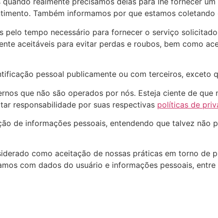
 quando realmente precisamos delas para lhe fornecer um 
ntimento. Também informamos por que estamos coletando 
s pelo tempo necessário para fornecer o serviço solicita
te aceitáveis para evitar perdas e roubos, bem como aces
ificação pessoal publicamente ou com terceiros, exceto qu
xternos que não são operados por nós. Esteja ciente de qu
tar responsabilidade por suas respectivas
políticas de pri
tação de informações pessoais, entendendo que talvez não 
siderado como aceitação de nossas práticas em torno de p
damos com dados do usuário e informações pessoais, entre