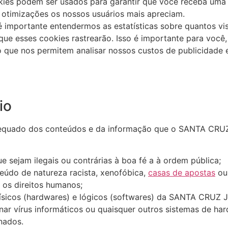
kies podem ser usados para garantir que você receba uma 
 otimizações os nossos usuários mais apreciam.
importante entendermos as estatísticas sobre quantos vi
 que esses cookies rastrearão. Isso é importante para você
 que nos permitem analisar nossos custos de publicidade e
io
dequado dos conteúdos e da informação que o SANTA CRU
e sejam ilegais ou contrárias à boa fé a à ordem pública;
eúdo de natureza racista, xenofóbica,
casas de apostas
ou 
 os direitos humanos;
físicos (hardwares) e lógicos (softwares) da SANTA CRU
minar vírus informáticos ou quaisquer outros sistemas de 
nados.