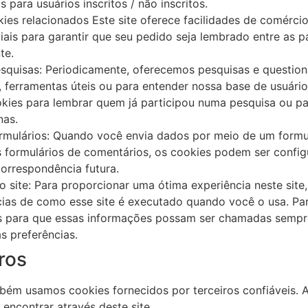
 para usuários inscritos / não inscritos.
es relacionados Este site oferece facilidades de comérci
iais para garantir que seu pedido seja lembrado entre as 
te.
squisas: Periodicamente, oferecemos pesquisas e question
, ferramentas úteis ou para entender nossa base de usuári
ies para lembrar quem já participou numa pesquisa ou par
nas.
ormulários: Quando você envia dados por meio de um form
 formulários de comentários, os cookies podem ser config
correspondência futura.
o site: Para proporcionar uma ótima experiência neste site
ncias de como esse site é executado quando você o usa. Par
es para que essas informações possam ser chamadas sempr
s preferências.
ros
bém usamos cookies fornecidos por terceiros confiáveis. A
encontrar através deste site.