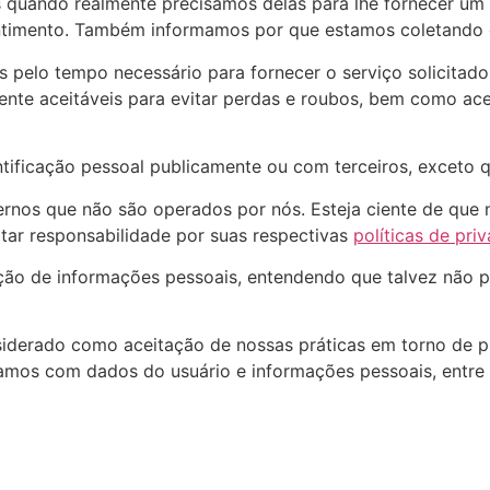
 quando realmente precisamos delas para lhe fornecer um 
ntimento. Também informamos por que estamos coletando 
s pelo tempo necessário para fornecer o serviço solicita
te aceitáveis para evitar perdas e roubos, bem como aces
ificação pessoal publicamente ou com terceiros, exceto qu
xternos que não são operados por nós. Esteja ciente de qu
tar responsabilidade por suas respectivas
políticas de pri
tação de informações pessoais, entendendo que talvez não 
siderado como aceitação de nossas práticas em torno de p
damos com dados do usuário e informações pessoais, entre