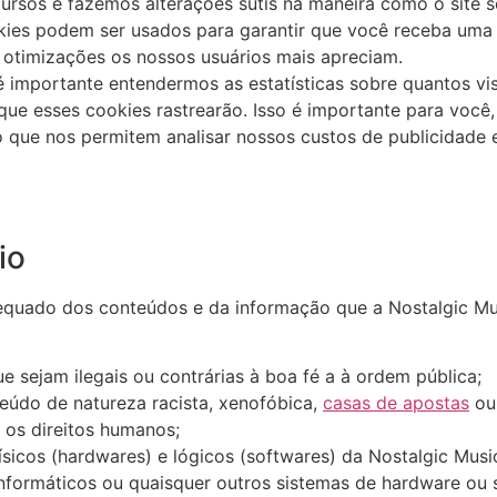
ursos e fazemos alterações sutis na maneira como o site 
kies podem ser usados para garantir que você receba uma 
 otimizações os nossos usuários mais apreciam.
importante entendermos as estatísticas sobre quantos vi
 que esses cookies rastrearão. Isso é importante para você
 que nos permitem analisar nossos custos de publicidade e
io
quado dos conteúdos e da informação que a Nostalgic Mus
e sejam ilegais ou contrárias à boa fé a à ordem pública;
eúdo de natureza racista, xenofóbica,
casas de apostas
ou 
 os direitos humanos;
sicos (hardwares) e lógicos (softwares) da Nostalgic Music
 informáticos ou quaisquer outros sistemas de hardware o