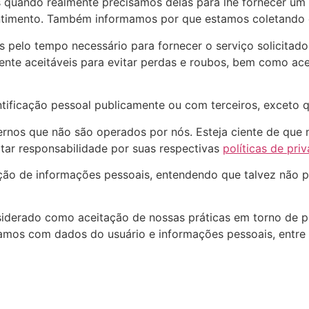
 quando realmente precisamos delas para lhe fornecer um 
ntimento. Também informamos por que estamos coletando 
s pelo tempo necessário para fornecer o serviço solicita
te aceitáveis para evitar perdas e roubos, bem como aces
ificação pessoal publicamente ou com terceiros, exceto qu
xternos que não são operados por nós. Esteja ciente de qu
tar responsabilidade por suas respectivas
políticas de pri
tação de informações pessoais, entendendo que talvez não 
siderado como aceitação de nossas práticas em torno de p
damos com dados do usuário e informações pessoais, entre