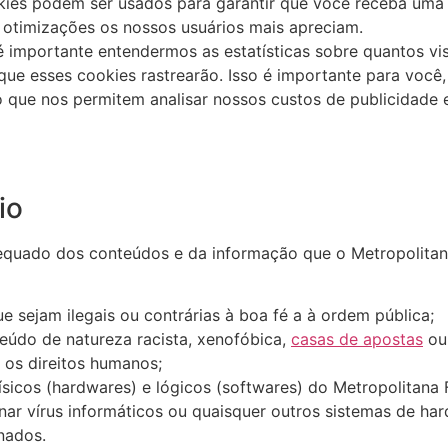
kies podem ser usados para garantir que você receba uma 
 otimizações os nossos usuários mais apreciam.
importante entendermos as estatísticas sobre quantos vi
 que esses cookies rastrearão. Isso é importante para você
 que nos permitem analisar nossos custos de publicidade e
io
equado dos conteúdos e da informação que o Metropolitana
e sejam ilegais ou contrárias à boa fé a à ordem pública;
eúdo de natureza racista, xenofóbica,
casas de apostas
ou 
 os direitos humanos;
ísicos (hardwares) e lógicos (softwares) do Metropolitana
minar vírus informáticos ou quaisquer outros sistemas de 
nados.